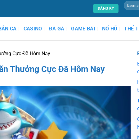
ĐĂNG KÝ
BẮN CÁ
CASINO
ĐÁ GÀ
GAME BÀI
NỔ HŨ
THỂ 
hưởng Cực Đã Hôm Nay
Săn Thưởng Cực Đã Hôm Nay