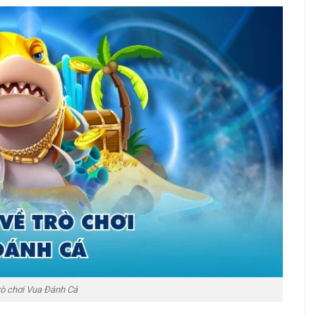
trò chơi Vua Đánh Cá