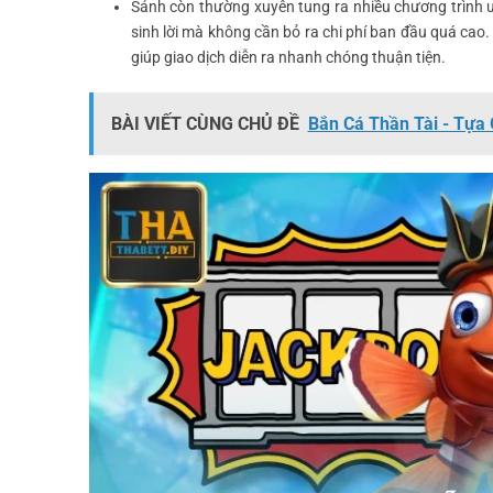
Sảnh còn thường xuyên tung ra nhiều chương trình ư
sinh lời mà không cần bỏ ra chi phí ban đầu quá cao. 
giúp giao dịch diễn ra nhanh chóng thuận tiện.
BÀI VIẾT CÙNG CHỦ ĐỀ
Bắn Cá Thần Tài - Tựa