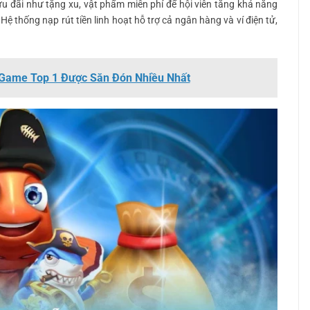
u đãi như tặng xu, vật phẩm miễn phí để hội viên tăng khả năng
Hệ thống nạp rút tiền linh hoạt hỗ trợ cả ngân hàng và ví điện tử,
 Game Top 1 Được Săn Đón Nhiều Nhất