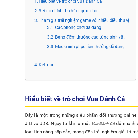
Hiểu biết về trò chơi Vua Đánh Cá
3 lý do chính thu hút người chơi
Tham gia trải nghiệm game với nhiều điều thú vị
Các phòng chơi đa dạng
Bảng điểm thưởng của từng sinh vật
Mẹo chinh phục tiền thưởng dễ dàng
Kết luận
Hiểu biết về trò chơi Vua Đánh Cá
Đây là một trong những siêu phẩm đổi thưởng online 
JILI và JDB. Ngay từ khi ra mắt
đã nhanh c
Vua Đánh Cá
loạt tính năng hấp dẫn, mang đến trải nghiệm giải trí mớ