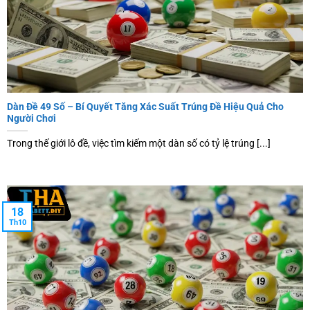
Tiền thưởng cho giải đặc biệt sẽ là 2 tỷ đồng.
XSMN: Định kỳ quay lúc 16h30p. Bắt đầu từ giải tám có
tiền thưởng 100 ngàn đồng, giải đặc biệt 2 tỷ đồng tiền
thưởng.
Xổ số Thái Lan
Dàn Đề 49 Số – Bí Quyết Tăng Xác Suất Trúng Đề Hiệu Quả Cho
Nếu yêu thích đặt cược kết quả XS nước ngoài thì lô thủ có
Người Chơi
thể chọn Thái Lan, cách chơi đơn giản và thể lệ mở thưởng
Trong thế giới lô đề, việc tìm kiếm một dàn số có tỷ lệ trúng [...]
hấp dẫn. Mỗi tháng sẽ có 2 lượt quay là vào ngày 1 và 16,
tăng tính hồi hộp cho từng con. Các kiểu cược khá đa dạng
từ lô xiên, đề 2 – 3 – 4 càng kèm theo đó là tỷ lệ trả thưởng
cao dẫn đầu với 1 ăn 975, hình thức này thu hút đông đảo
18
anh em trải nghiệm.
Th10
Xổ số siêu tốc
Với hình thức siêu tốc người chơi sẽ được lựa chọn khung
giờ quay tùy thuộc vào sở thích cá nhân như 45s, 60s,
120s, 180s,… Cơ cấu giải thưởng khác xa so với những giải