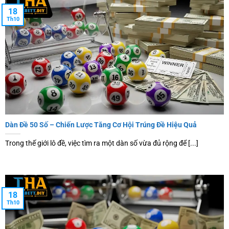
18
Th10
Các loại hình xổ số được ưa chuộng tại THABET
Xổ số 3 miền
Đây là tên gọi chung bao gồm xổ số miền Bắc, Trung và
Nam. Quay thưởng mỗi ngày theo giờ cố định, kết quả
Dàn Đề 50 Số – Chiến Lược Tăng Cơ Hội Trúng Đề Hiệu Quả
minh bạch được giám sát bởi cơ quan quản lý nhà nước,
thế nên đảm bảo tính công bằng cao. Để hiểu rõ hơn dưới
Trong thế giới lô đề, việc tìm ra một dàn số vừa đủ rộng để [...]
đây sẽ là sơ lược về đặc điểm của từng miền:
XSMB: Mở thưởng vào đúng 18h15p hàng ngày, gồm 27
giải và trúng giải đặc biệt nhận về 500 triệu đồng.
18
Th10
XSMT: Diễn ra vào lúc 17h15 các ngày trong tuần, mỗi
ngày sẽ có từng địa phương chịu trách nhiệm quay số.