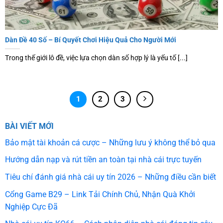
cố định như XSMN hay XSMB gồm 18 – 27 giải. Thay vào
đó hình thức này có 1 giải đặc biệt và vài giải phụ khi
trúng 2 – 5 số. Khi tham gia anh em cần lên kế hoạch phù
Dàn Đề 40 Số – Bí Quyết Chơi Hiệu Quả Cho Người Mới
hợp với nguồn vốn để tối ưu tiền thưởng, lợi nhuận cuối
Trong thế giới lô đề, việc lựa chọn dàn số hợp lý là yếu tố [...]
cùng nhận về.
Kết luận
1
2
3
Xổ số THABET sảnh cược dành cho những ai yêu thích lô
đề trực tuyến với đa dạng loại hình quay thưởng. Nắm bắt
ngay cơ hội làm giàu, đổi đời nhanh chóng cùng những
BÀI VIẾT MỚI
con lô may mắn. Nhưng cũng đừng quên áp dụng một vài
Bảo mật tài khoản cá cược – Những lưu ý không thể bỏ qua
phương pháp soi cầu để tăng thêm tỷ lệ trúng thưởng lớn.
Hướng dẫn nạp và rút tiền an toàn tại nhà cái trực tuyến
Tiêu chí đánh giá nhà cái uy tín 2026 – Những điều cần biết
Cổng Game B29 – Link Tải Chính Chủ, Nhận Quà Khởi
Nghiệp Cực Đã