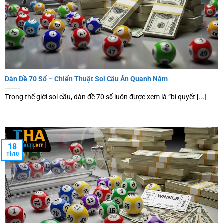
Dàn Đề 70 Số – Chiến Thuật Soi Cầu Ăn Quanh Năm
Trong thế giới soi cầu, dàn đề 70 số luôn được xem là “bí quyết [...]
Đối tác liên kết cùng xổ số THABET
18
TCG – Tốc độ, minh bạch tuyệt đối
Th10
Điều thú vị khi đến với TCG tại sảnh xổ số THABET chính là
những loại hình quay thưởng nước ngoài như Lào, Thái
Lan, Singapore, Đài Loan, Ấn Độ,… Tuy khá mới lạ so với thị
trường, thế nhưng lại nhận được sự quan tâm của đông
đảo bet thủ. Hệ thống tích hợp tính năng lịch sử giao dịch,