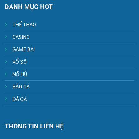
DANH MỤC HOT
THỂ THAO
CASINO
GAME BÀI
XỔ SỐ
NỔ HŨ
BẮN CÁ
ĐÁ GÀ
THÔNG TIN LIÊN HỆ