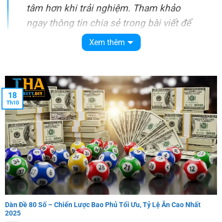
tâm hơn khi trải nghiệm. Tham khảo
ngay thông tin chia sẻ trong bài viết để
khám phá chi tiết về sảnh chơi, nắm bắt
Xem thêm
cơ hội trúng lớn khi đặt cược.
Đánh giá tổng quan sảnh xổ số THABET
18
Tạo nên sức hút cực lớn từ nhiều ưu điểm nổi bật và được
Th10
đông đảo người chơi lựa chọn, sảnh xổ số nhà cái
THABET
đang khẳng định vị thế top 1 trên thị trường. Bên
cạnh việc trang bị hệ thống quay thưởng hiện đại, minh
bạch cao tại đây còn sở hữu vô vàn ưu điểm, chắc chắn
làm hài lòng lô thủ khi đặt chân đến trải nghiệm.
Dàn Đề 80 Số – Chiến Lược Bao Phủ Tối Ưu, Tỷ Lệ Ăn Cao Nhất
2025