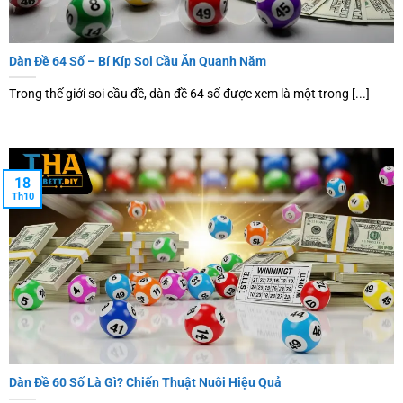
đặt cược tăng sự minh bạch, kèm theo đó là luật chơi khá
rõ ràng để người mới có thể nắm bắt nhanh chóng.
Dàn Đề 64 Số – Bí Kíp Soi Cầu Ăn Quanh Năm
Ngoài sự những thể loại mới mẻ phía trên, tại đây cũng
Trong thế giới soi cầu đề, dàn đề 64 số được xem là một trong [...]
xuất hiện thêm kết quả mở thưởng quen thuộc như truyền
thống 3 miền, siêu tốc. Nhà cung cấp đưa ra cam kết về sự
minh bạch, công bằng nhằm đảm bảo quyền lợi tối ưu cho
lô thủ, bởi vì tính chất của trò chơi thiên về sự may rủi.
18
Th10
GPI – Lựa chọn của lô thủ thực thụ
Sảnh GPI tại xổ số THABET sẽ tập trung vào loại hình
KENO, hệ thống cung cấp 8 loại hình khác nhau đến thị
trường, nhưng nổi bật và nhận được đông đảo sự yêu thích
của anh em chính là Turbo Keno. Phương thức quay
thưởng nhanh chóng, kết quả công bố sau mỗi 25 giây,
tăng độ kịch tính, hồi hộp trong từng lượt chơi.
Dàn Đề 60 Số Là Gì? Chiến Thuật Nuôi Hiệu Quả
Tại đây, thành viên cần chủ động lựa chọn giới hạn tiền