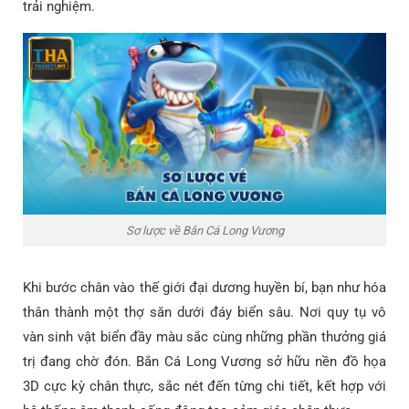
trải nghiệm.
Sơ lược về Bắn Cá Long Vương
Khi bước chân vào thế giới đại dương huyền bí, bạn như hóa
thân thành một thợ săn dưới đáy biển sâu. Nơi quy tụ vô
vàn sinh vật biển đầy màu sắc cùng những phần thưởng giá
trị đang chờ đón. Bắn Cá Long Vương sở hữu nền đồ họa
3D cực kỳ chân thực, sắc nét đến từng chi tiết, kết hợp với