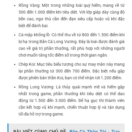
Rồng Vàng: Một trong những loài quý hiếm, mang về từ
500 đến 1.000 điểm khi tiêu diệt. Với lớp giáp dày cùng độ
bền cao, ngư thủ cần đến đạn siêu cấp hoặc vũ khí đặc
biệt để đánh bại.
Cá mập khổng lồ: Có thể thu về từ 800 đến 1.500 điểm khi
bị hạ trong Bắn Cá Long Vương. Đây là loài được đánh giá
cao về giá trị phần thưởng, rất phù hợp với những người
chơi muốn tăng tốc điểm số trong thời gian ngắn.
Chép Koi: Mục tiêu biểu tượng cho sự may mắn này mang
lại phần thưởng từ 300 đến 700 điểm. Đặc biệt nếu gặp
được phiên bản thần Koi, bạn có thể nhận tới 1.200 điểm.
Rồng Long Vương: Là thủy quái mạnh mẽ và hiếm gặp
nhất trong game, phần thưởng khi tiêu diệt có thể dao
động từ 1.500 đến 3.000 điểm. Để hạ gục thì thành viên
cần kết hợp vũ khí mạnh, chiến thuật hợp lý và tận dụng
tối đa hỗ trợ trong game.
BÀI VIẾT CÙNG CHỦ ĐỀ
Bắn Cá Thần Tài - Tựa