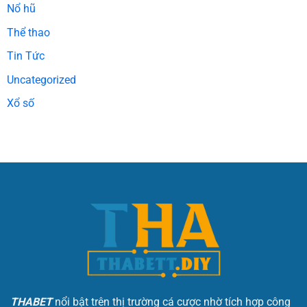
Nổ hũ
Thể thao
Tin Tức
Uncategorized
Xổ số
THABET
nổi bật trên thị trường cá cược nhờ tích hợp công