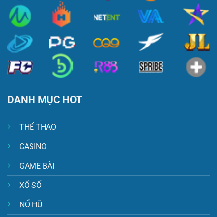
DANH MỤC HOT
THỂ THAO
CASINO
GAME BÀI
XỔ SỐ
NỔ HŨ