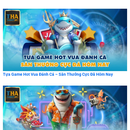
Tựa Game Hot Vua Đánh Cá – Săn Thưởng Cực Đã Hôm Nay