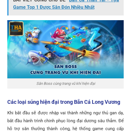
Game Top 1 Được Săn Đón Nhiều Nhất
Săn Boss cùng trang vũ khí hiện đại
Các loại súng hiện đại trong Bắn Cá Long Vương
Khi bắt đầu sẽ được nhập vai thành những ngư thủ gan dạ,
bắt đầu hành trình chinh phục lòng đại dương sâu thẳm. Để
hỗ trợ săn thưởng thành công, hệ thống game cung cấp