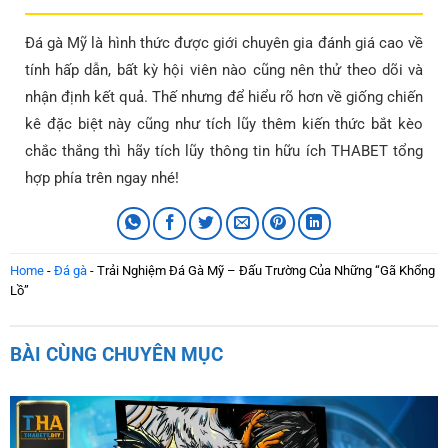
Đá gà Mỹ là hình thức được giới chuyên gia đánh giá cao về
tính hấp dẫn, bất kỳ hội viên nào cũng nên thử theo dõi và
nhận định kết quả. Thế nhưng để hiểu rõ hơn về giống chiến
kê đặc biệt này cũng như tích lũy thêm kiến thức bắt kèo
chắc thắng thì hãy tích lũy thông tin hữu ích THABET tổng
hợp phía trên ngay nhé!
Home
-
Đá gà
-
Trải Nghiệm Đá Gà Mỹ – Đấu Trường Của Những “Gã Khổng
Lồ”
BÀI CÙNG CHUYÊN MỤC