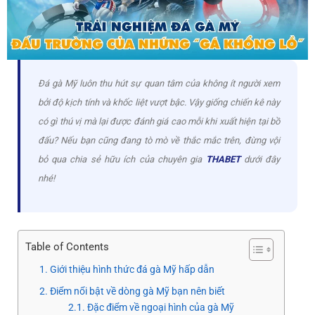
Đá gà Mỹ luôn thu hút sự quan tâm của không ít người xem
bởi độ kịch tính và khốc liệt vượt bậc. Vậy giống chiến kê này
có gì thú vị mà lại được đánh giá cao mỗi khi xuất hiện tại bồ
đấu? Nếu bạn cũng đang tò mò về thắc mắc trên, đừng vội
bỏ qua chia sẻ hữu ích của chuyên gia
THABET
dưới đây
nhé!
Table of Contents
Giới thiệu hình thức đá gà Mỹ hấp dẫn
Điểm nổi bật về dòng gà Mỹ bạn nên biết
Đặc điểm về ngoại hình của gà Mỹ