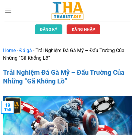
ĐĂNG KÝ
ĐĂNG NHẬP
Home
-
Đá gà
-
Trải Nghiệm Đá Gà Mỹ – Đấu Trường Của
Những “Gã Khổng Lồ”
Trải Nghiệm Đá Gà Mỹ – Đấu Trường Của
Những “Gã Khổng Lồ”
19
Th5