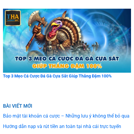
Top 3 Mẹo Cá Cược Đá Gà Cựa Sắt Giúp Thắng Đậm 100%
BÀI VIẾT MỚI
Bảo mật tài khoản cá cược – Những lưu ý không thể bỏ qua
Hướng dẫn nạp và rút tiền an toàn tại nhà cái trực tuyến