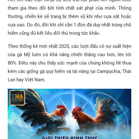
tham gia theo dõi bởi tính chất sát phạt của mình. Thông
thường, chiến kê sẽ trang bị thêm vũ khí như cựa sắt hoặc
cựa sao. Do đó, đôi khi chỉ cần 1 đòn đá duy nhất trúng chỗ
hiểm cũng đủ kết liễu đối thủ trong tức khắc.
Theo thống kê mới nhất 2025, các lượt đấu có sự xuất hiện
của gà Mỹ luôn có khả năng chiến thắng cao hơn, lên tới
80%. Điều này cho thấy sức mạnh của chúng không hề thua
kém các giống gà quý hiếm và tài năng tại Campuchia, Thái
Lan hay Việt Nam.