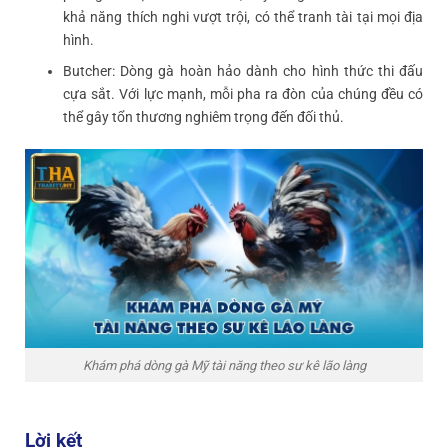
khả năng thích nghi vượt trội, có thể tranh tài tại mọi địa
hình.
Butcher: Dòng gà hoàn hảo dành cho hình thức thi đấu
cựa sắt. Với lực mạnh, mỗi pha ra đòn của chúng đều có
thể gây tổn thương nghiêm trọng đến đối thủ.
Khám phá dòng gà Mỹ tài năng theo sư kê lão làng
Lời kết