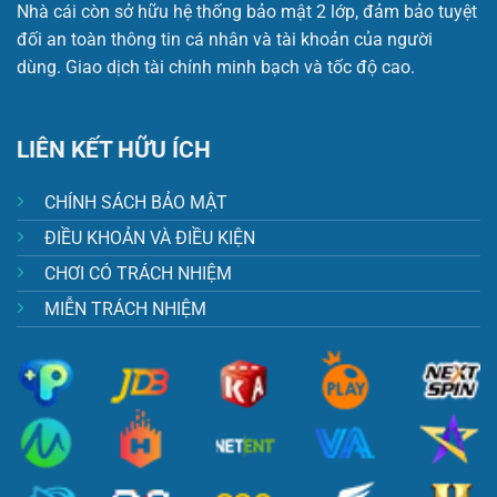
Nhà cái còn sở hữu hệ thống bảo mật 2 lớp, đảm bảo tuyệt
đối an toàn thông tin cá nhân và tài khoản của người
dùng. Giao dịch tài chính minh bạch và tốc độ cao.
LIÊN KẾT HỮU ÍCH
CHÍNH SÁCH BẢO MẬT
ĐIỀU KHOẢN VÀ ĐIỀU KIỆN
CHƠI CÓ TRÁCH NHIỆM
MIỄN TRÁCH NHIỆM