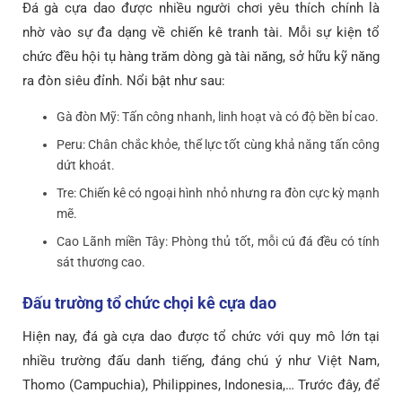
Đá gà cựa dao được nhiều người chơi yêu thích chính là
nhờ vào sự đa dạng về chiến kê tranh tài. Mỗi sự kiện tổ
chức đều hội tụ hàng trăm dòng gà tài năng, sở hữu kỹ năng
ra đòn siêu đỉnh. Nổi bật như sau:
Gà đòn Mỹ: Tấn công nhanh, linh hoạt và có độ bền bỉ cao.
Peru: Chân chắc khỏe, thể lực tốt cùng khả năng tấn công
dứt khoát.
Tre: Chiến kê có ngoại hình nhỏ nhưng ra đòn cực kỳ mạnh
mẽ.
Cao Lãnh miền Tây: Phòng thủ tốt, mỗi cú đá đều có tính
sát thương cao.
Đấu trường tổ chức chọi kê cựa dao
Hiện nay, đá gà cựa dao được tổ chức với quy mô lớn tại
nhiều trường đấu danh tiếng, đáng chú ý như Việt Nam,
Thomo (Campuchia), Philippines, Indonesia,… Trước đây, để