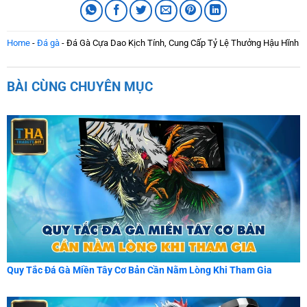
Home
-
Đá gà
-
Đá Gà Cựa Dao Kịch Tính, Cung Cấp Tỷ Lệ Thưởng Hậu Hĩnh
BÀI CÙNG CHUYÊN MỤC
Quy Tắc Đá Gà Miền Tây Cơ Bản Cần Nằm Lòng Khi Tham Gia