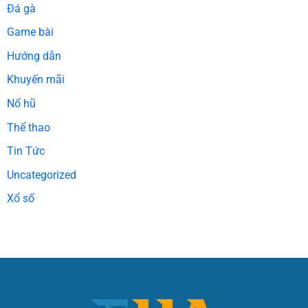
Đá gà
Game bài
Hướng dẫn
Khuyến mãi
Nổ hũ
Thể thao
Tin Tức
Uncategorized
Xổ số