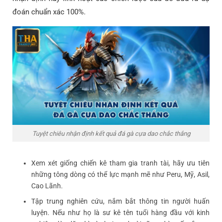
đoán chuẩn xác 100%.
Tuyệt chiêu nhận định kết quả đá gà cựa dao chắc thắng
Xem xét giống chiến kê tham gia tranh tài, hãy ưu tiên
những tông dòng có thể lực mạnh mẽ như Peru, Mỹ, Asil,
Cao Lãnh.
Tập trung nghiên cứu, nắm bắt thông tin người huấn
luyện. Nếu như họ là sư kê tên tuổi hàng đầu với kinh