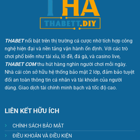
THABET
nổi bật trên thị trường cá cược nhờ tích hợp công
nghệ hiện đại và nền tảng vận hành ổn định. Với các trò
chơi phổ biến như tài xỉu, lô đề, đá gà, và casino live,
THABET COM
thu hút hàng nghìn người chơi mỗi ngày.
Nhà cái còn sở hữu hệ thống bảo mật 2 lớp, đảm bảo tuyệt
đối an toàn thông tin cá nhân và tài khoản của người
dùng. Giao dịch tài chính minh bạch và tốc độ cao.
LIÊN KẾT HỮU ÍCH
CHÍNH SÁCH BẢO MẬT
ĐIỀU KHOẢN VÀ ĐIỀU KIỆN