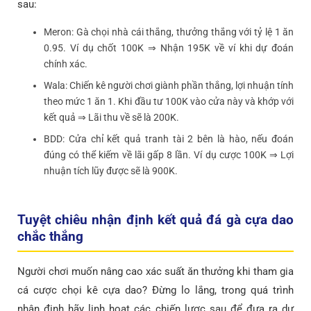
sau:
Meron: Gà chọi nhà cái thắng, thưởng thắng với tỷ lệ 1 ăn
0.95. Ví dụ chốt 100K ⇒ Nhận 195K về ví khi dự đoán
chính xác.
Wala: Chiến kê người chơi giành phần thắng, lợi nhuận tính
theo mức 1 ăn 1. Khi đầu tư 100K vào cửa này và khớp với
kết quả ⇒ Lãi thu về sẽ là 200K.
BDD: Cửa chỉ kết quả tranh tài 2 bên là hào, nếu đoán
đúng có thể kiếm về lãi gấp 8 lần. Ví dụ cược 100K ⇒ Lợi
nhuận tích lũy được sẽ là 900K.
Tuyệt chiêu nhận định kết quả đá gà cựa dao
chắc thắng
Người chơi muốn nâng cao xác suất ăn thưởng khi tham gia
cá cược chọi kê cựa dao? Đừng lo lắng, trong quá trình
nhận định hãy linh hoạt các chiến lược sau để đưa ra dự