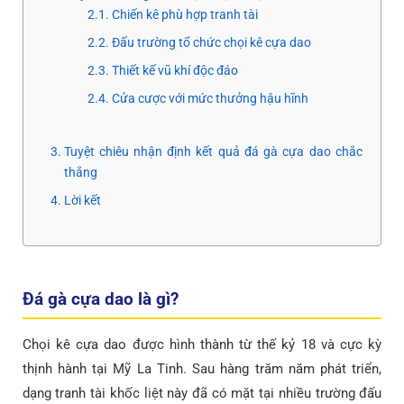
Chiến kê phù hợp tranh tài
Đấu trường tổ chức chọi kê cựa dao
Thiết kế vũ khí độc đáo
Cửa cược với mức thưởng hậu hĩnh
Tuyệt chiêu nhận định kết quả đá gà cựa dao chắc
thắng
Lời kết
Đá gà cựa dao là gì?
Chọi kê cựa dao được hình thành từ thế kỷ 18 và cực kỳ
thịnh hành tại Mỹ La Tinh. Sau hàng trăm năm phát triển,
dạng tranh tài khốc liệt này đã có mặt tại nhiều trường đấu