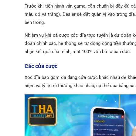
Trước khi tiến hành ván game, cần chuẩn bị đầy đủ cá
màu đỏ và trắng). Dealer sẽ đặt quân vị vào trong dĩa,
bên trong.
Nhiệm vụ khi cá cược xóc đĩa trực tuyến là dự đoán k
đoán chính xác, hệ thống sẽ tự động cộng tiền thưởng
nhận kết quả của mình, mất 100% vốn bỏ ra ban đầu.
Các cửa cược
Xóc đĩa bao gồm đa dạng cửa cược khác nhau để khác
niệm và tỷ lệ trả thưởng khác nhau, cụ thể qua bảng sau