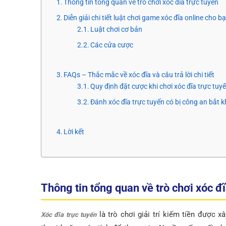
Thông tin tổng quan về trò chơi xóc đĩa trực tuyến
Diễn giải chi tiết luật chơi game xóc đĩa online cho b
Luật chơi cơ bản
Các cửa cược
FAQs – Thắc mắc về xóc đĩa và câu trả lời chi tiết
Quy định đặt cược khi chơi xóc đĩa trực tuy
Đánh xóc đĩa trực tuyến có bị công an bắt 
Lời kết
Thông tin tổng quan về trò chơi xóc đĩ
là trò chơi giải trí kiếm tiền được
Xóc đĩa trực tuyến