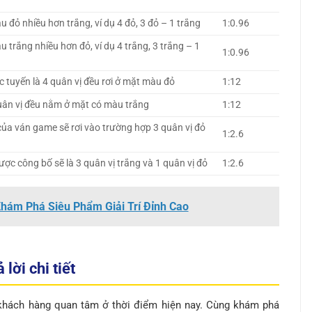
đỏ nhiều hơn trắng, ví dụ 4 đỏ, 3 đỏ – 1 trắng
1:0.96
u trắng nhiều hơn đỏ, ví dụ 4 trắng, 3 trắng – 1
1:0.96
c tuyến là 4 quân vị đều rơi ở mặt màu đỏ
1:12
quân vị đều nằm ở mặt có màu trắng
1:12
của ván game sẽ rơi vào trường hợp 3 quân vị đỏ
1:2.6
ược công bố sẽ là 3 quân vị trắng và 1 quân vị đỏ
1:2.6
Khám Phá Siêu Phẩm Giải Trí Đỉnh Cao
lời chi tiết
u khách hàng quan tâm ở thời điểm hiện nay. Cùng khám phá