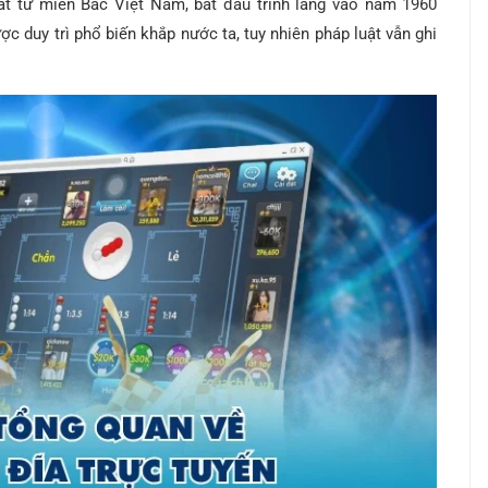
át từ miền Bắc Việt Nam, bắt đầu trình làng vào năm 1960
ợc duy trì phổ biến khắp nước ta, tuy nhiên pháp luật vẫn ghi