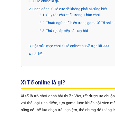
Xì Tố online là gì?
Cách đánh Xì Tố cực dễ không phải ai cũng biết
Quy tắc chủ chốt trong 1 bàn chơi
Thuật ngữ phổ biến trong game Xì Tố onlin
Thứ tự sắp xếp các tay bài
Bật mí 3 mẹo chơi Xì Tố online thu về trọn lãi 99%
Lời kết
Xì Tố online là gì?
Xì tố là trò chơi đánh bài thuần Việt, rất được ưa chuộn
với thể loại tính điểm, tựa game luôn khiến hội viên m
cũng có thể lựa chọn trải nghiệm, thế nhưng để thắng l