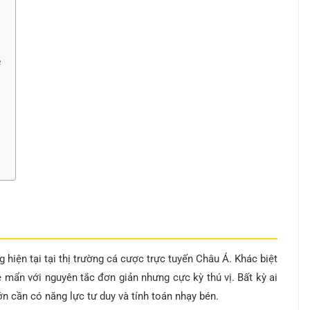
e
g hiện tại tại thị trường cá cược trực tuyến Châu Á. Khác biệt
ê mẩn với nguyên tắc đơn giản nhưng cực kỳ thú vị. Bất kỳ ai
ớn cần có năng lực tư duy và tính toán nhạy bén.