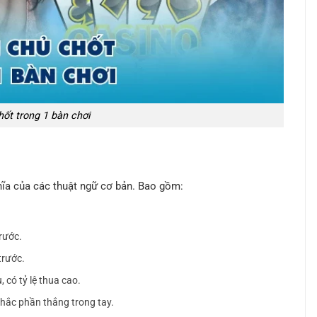
hốt trong 1 bàn chơi
hĩa của các thuật ngữ cơ bản. Bao gồm:
trước.
trước.
 có tỷ lệ thua cao.
chắc phần thắng trong tay.