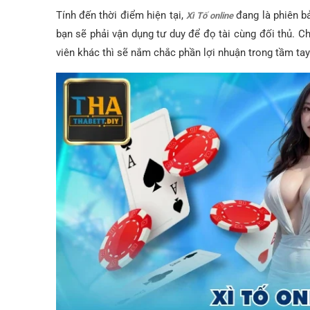
Tính đến thời điểm hiện tại,
đang là phiên bả
Xì Tố online
bạn sẽ phải vận dụng tư duy để đọ tài cùng đối thủ. Ch
viên khác thì sẽ nắm chắc phần lợi nhuận trong tầm tay