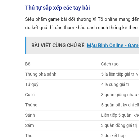
Thứ tự sắp xếp các tay bài
Siêu phẩm game bài đổi thưởng Xì Tố online mang đến cá
ưu kết quả thì cần tham khảo danh sách thống kê theo 
BÀI VIẾT CÙNG CHỦ ĐỀ
Mậu Binh Online - Gam
Bộ
Cách tạo
Thùng phá sảnh
5 lá liên tiếp giá trị
Tứ quý
4 lá cùng giá trị
Cù lũ
3 quân giống nhau +
Thùng
5 quân bất kỳ chỉ c
Sảnh
Liên tiếp 5 quân, k
Sám
3 quân đồng giá trị
Thú
2 đôi kết hợp