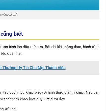
online là gì?
 cũng biết
 tân binh lần đầu thử sức. Bởi chỉ khi thông thạo, hành trình
hiệu quả nhất.
ổi Thưởng Uy Tín Cho Mọi Thành Viên
n tắc cuốn hút, khác biệt với hình thức giải trí khác. Nếu bạn
ó thể tham khảo loạt quy luật dưới đây.
ng kiểu bài.