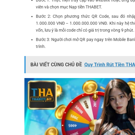
viên và chọn mục Nạp tiền THABET.
Bước 2: Chọn phương thức QR Code, sau đó nhập
1.000.000 VNĐ – 1.000.000.000 VNĐ. Khi này hệ t
vốn, lưu ý là mỗi code chỉ có giá trị trong vòng 9 phút.
Bước 3: Người chơi mở QR pay ngay trên Mobile Bank
trình.
BÀI VIẾT CÙNG CHỦ ĐỀ
Quy Trình Rút Tiền T