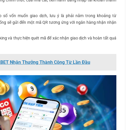
 số vốn muốn giao dịch, lưu ý là phải nằm trong khoảng từ
hống sẽ gửi đến một mã QR tương ứng với ngân hàng nhận nhận
ing và thực hiện quét mã để xác nhận giao dịch và hoàn tất quá
HABET Nhận Thưởng Thành Công Từ Lần Đầu