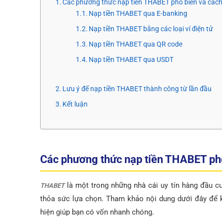
Các phương thức nạp tiền THABET phổ biến và cách
Nạp tiền THABET qua E-banking
Nạp tiền THABET bằng các loại ví điện tử
Nạp tiền THABET qua QR code
Nạp tiền THABET qua USDT
Lưu ý để nạp tiền THABET thành công từ lần đầu
Kết luận
Các phương thức nạp tiền THABET phổ
là một trong những nhà cái uy tín hàng đầu c
THABET
thỏa sức lựa chọn. Tham khảo nội dung dưới đây để 
hiện giúp bạn có vốn nhanh chóng.