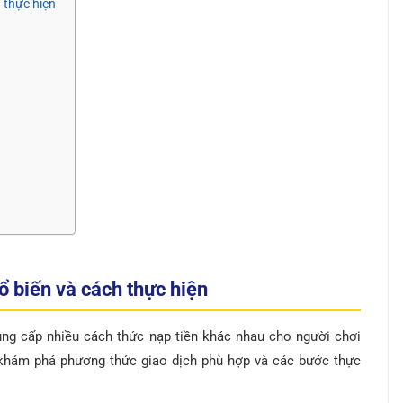
 thực hiện
 biến và cách thực hiện
ung cấp nhiều cách thức nạp tiền khác nhau cho người chơi
khám phá phương thức giao dịch phù hợp và các bước thực