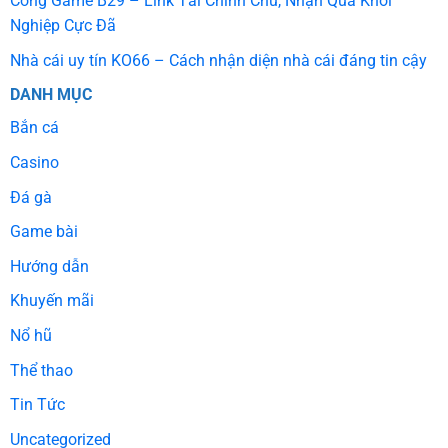
Cổng Game B29 – Link Tải Chính Chủ, Nhận Quà Khởi
Nghiệp Cực Đã
Nhà cái uy tín KO66 – Cách nhận diện nhà cái đáng tin cậy
DANH MỤC
Bắn cá
Casino
Đá gà
Game bài
Hướng dẫn
Khuyến mãi
Nổ hũ
Thể thao
Tin Tức
Uncategorized