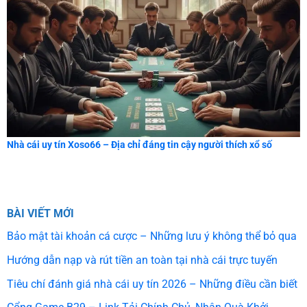
Nhà cái uy tín Xoso66 – Địa chỉ đáng tin cậy người thích xổ số
BÀI VIẾT MỚI
Bảo mật tài khoản cá cược – Những lưu ý không thể bỏ qua
Hướng dẫn nạp và rút tiền an toàn tại nhà cái trực tuyến
Tiêu chí đánh giá nhà cái uy tín 2026 – Những điều cần biết