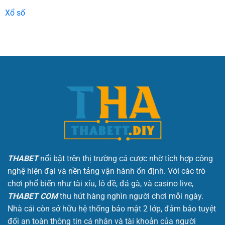
Xổ số
THABET
nổi bật trên thị trường cá cược nhờ tích hợp công
nghệ hiện đại và nền tảng vận hành ổn định. Với các trò
chơi phổ biến như tài xỉu, lô đề, đá gà, và casino live,
THABET COM
thu hút hàng nghìn người chơi mỗi ngày.
Nhà cái còn sở hữu hệ thống bảo mật 2 lớp, đảm bảo tuyệt
đối an toàn thông tin cá nhân và tài khoản của người