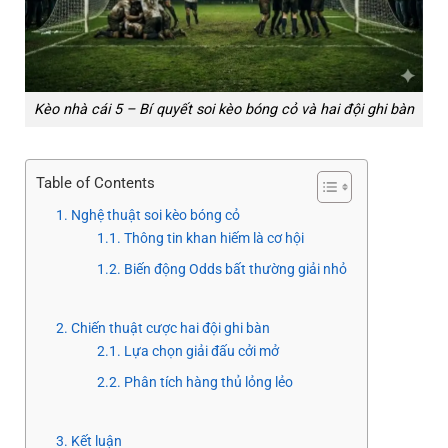
Kèo nhà cái 5 – Bí quyết soi kèo bóng cỏ và hai đội ghi bàn
Table of Contents
Nghệ thuật soi kèo bóng cỏ
Thông tin khan hiếm là cơ hội
Biến động Odds bất thường giải nhỏ
Chiến thuật cược hai đội ghi bàn
Lựa chọn giải đấu cởi mở
Phân tích hàng thủ lỏng lẻo
Kết luận